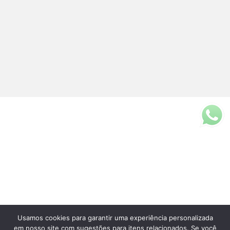
Usamos cookies para garantir uma experiência personalizada
Fale Conosco
em nosso site com sugestões para itens relacionados. Se você