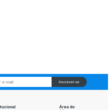
Inscrever-se
itucional
Área do