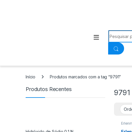
Procurar:
Início
Produtos marcados com a tag “9791”
Produtos Recentes
9791
Erlen
Hidróxido de Sódio 0,1 N
Erle