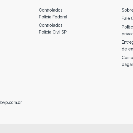
Controlados
Sobr
Polícia Federal
Fale 
Controlados
Políti
Polícia Civil SP
priva
Entre
de en
Como
paga
@bvp.com.br