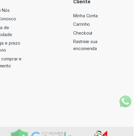
Cliente
e Nós
Minha Conta
Conosco
Carrinho
ca de
Checkout
cidade
Rastreie sua
ga e prazo
encomenda
vio
 comprar e
mento