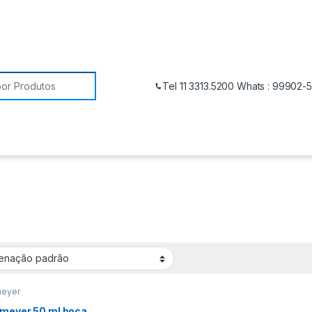
Tel 11 3313.5200 Whats : 99902-
meyer
nmeyer 50 ml boca