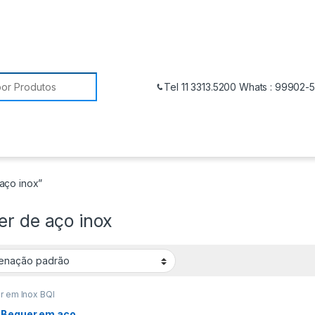
Tel 11 3313.5200 Whats : 99902-
aço inox”
er de aço inox
r em Inox BQI
 Bequer em aço