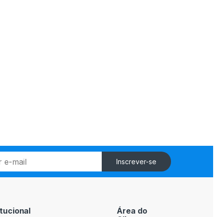
Inscrever-se
itucional
Área do