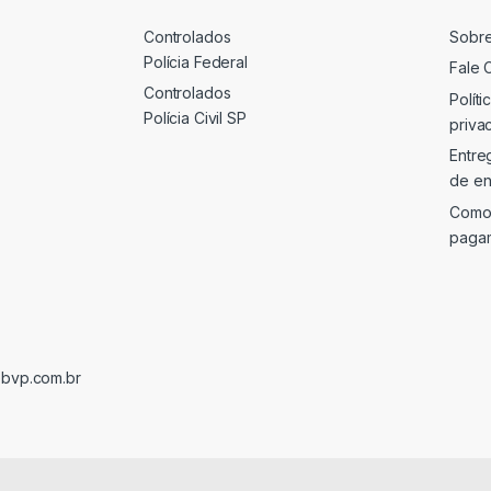
Controlados
Sobr
Polícia Federal
Fale 
Controlados
Políti
Polícia Civil SP
priva
Entre
de en
Como
paga
@bvp.com.br