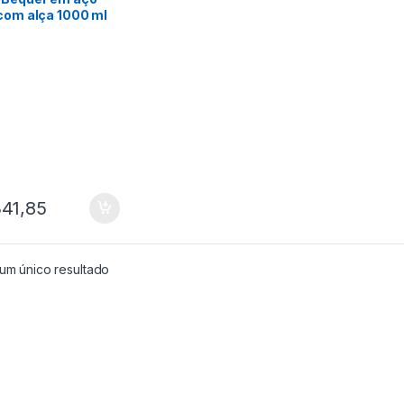
 com alça 1000 ml
amento Sanitário
TS
41,85
um único resultado