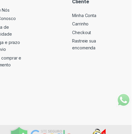
Cliente
e Nós
Minha Conta
Conosco
Carrinho
ca de
Checkout
cidade
Rastreie sua
ga e prazo
encomenda
vio
 comprar e
mento