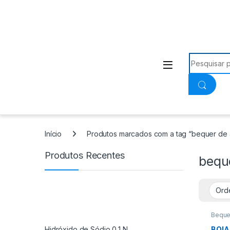
Procurar:
Início
Produtos marcados com a tag “bequer de 
Produtos Recentes
bequ
Beque
Hidróxido de Sódio 0,1 N
BQIA