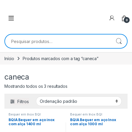
0
Pesquisar por:
Início
Produtos marcados com a tag “caneca”
caneca
Mostrando todos os 3 resultados
Filtros
Bequer em Inox BQI
Bequer em Inox BQI
BQIA Bequer em aço inox
BQIA Bequer em aço Inox
com alça 1400 ml
com alça 1000 ml
Acabamento Sanitário