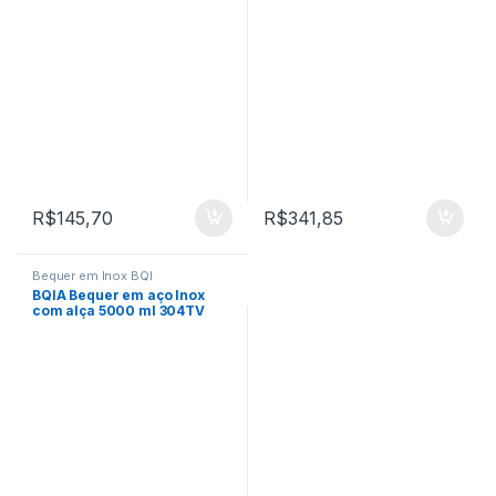
304TS
R$
145,70
R$
341,85
Bequer em Inox BQI
BQIA Bequer em aço Inox
com alça 5000 ml 304TV