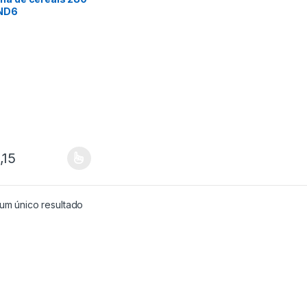
ND6
,15
produto tem várias variantes. As opções podem ser escolhidas na pá
um único resultado