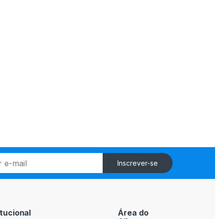
Inscrever-se
itucional
Área do