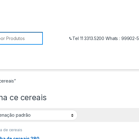
Tel 11 3313.5200 Whats : 99902-
cereais”
ha ce cereais
a de cereais
ha de cereais 280