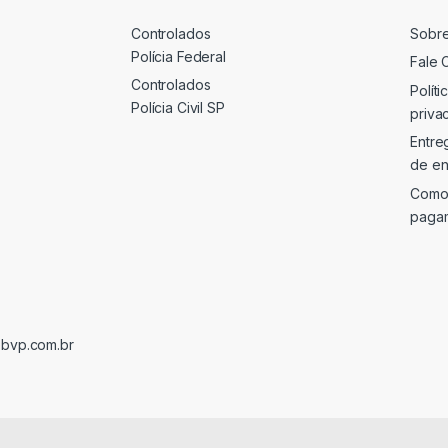
Controlados
Sobr
Polícia Federal
Fale 
Controlados
Políti
Polícia Civil SP
priva
Entre
de en
Como
paga
@bvp.com.br