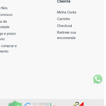
Cliente
e Nós
Minha Conta
Conosco
Carrinho
ca de
Checkout
cidade
Rastreie sua
ga e prazo
encomenda
vio
 comprar e
mento