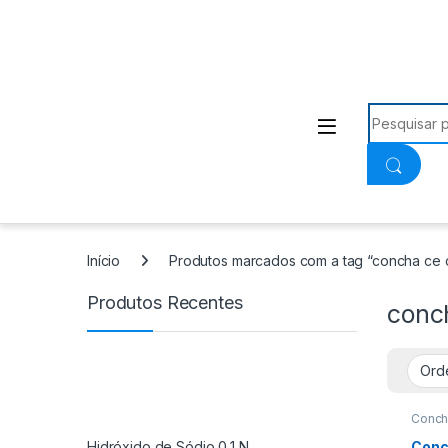
Procurar:
Início
Produtos marcados com a tag “concha ce 
Produtos Recentes
conc
Conch
Hidróxido de Sódio 0,1 N
Conc