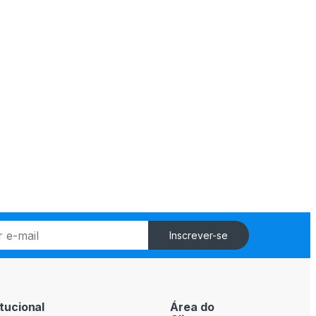
Inscrever-se
itucional
Área do