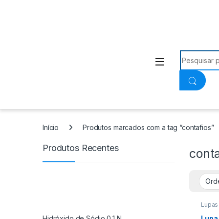
Procurar:
Início
Produtos marcados com a tag “contafios”
Produtos Recentes
conta
Lupas
Hidróxido de Sódio 0,1 N
Lupa 