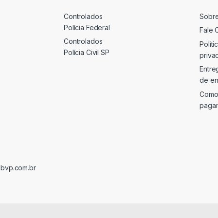
Controlados
Sobr
Polícia Federal
Fale 
Controlados
Políti
Polícia Civil SP
priva
Entre
de en
Como
paga
@bvp.com.br