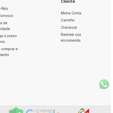
Cliente
e Nós
Minha Conta
Conosco
Carrinho
ca de
Checkout
cidade
Rastreie sua
ga e prazo
encomenda
vio
 comprar e
mento