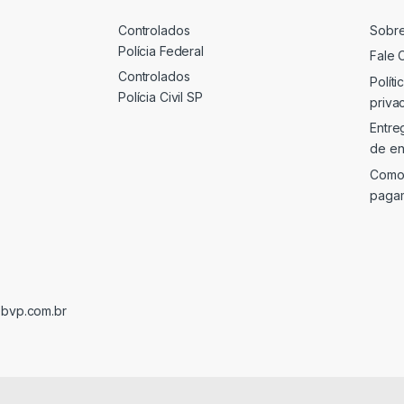
Controlados
Sobr
Polícia Federal
Fale 
Controlados
Políti
Polícia Civil SP
priva
Entre
de en
Como
paga
@bvp.com.br