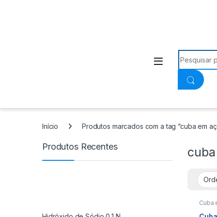
Procurar:
Início
Produtos marcados com a tag “cuba em aç
Produtos Recentes
cuba
Cuba 
Hidróxido de Sódio 0,1 N
Cuba