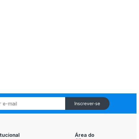
Inscrever-se
itucional
Área do