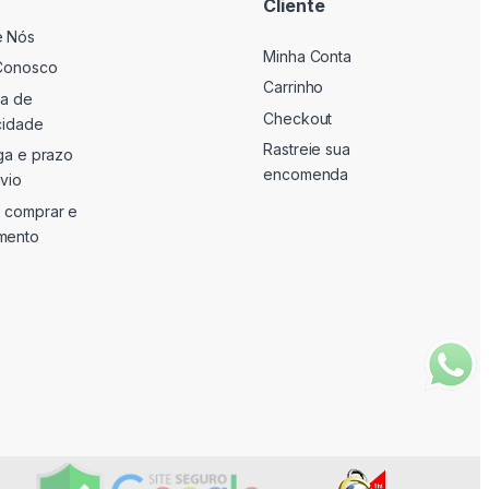
Cliente
e Nós
Minha Conta
Conosco
Carrinho
ca de
Checkout
cidade
Rastreie sua
ga e prazo
encomenda
vio
 comprar e
mento