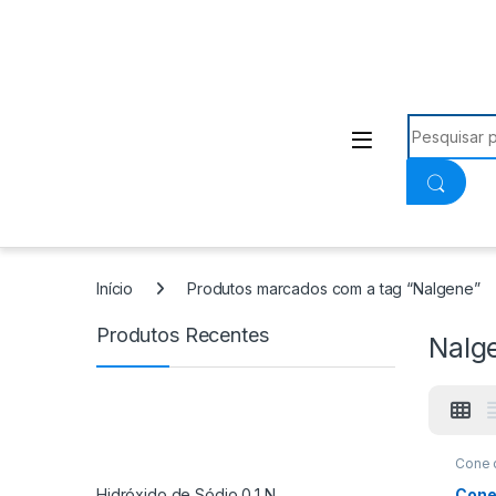
Procurar:
Início
Produtos marcados com a tag “Nalgene”
Produtos Recentes
Nalg
Cone 
Hidróxido de Sódio 0,1 N
Cone