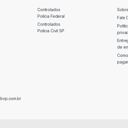
Controlados
Sobr
Polícia Federal
Fale 
Controlados
Políti
Polícia Civil SP
priva
Entre
de en
Como
paga
@bvp.com.br