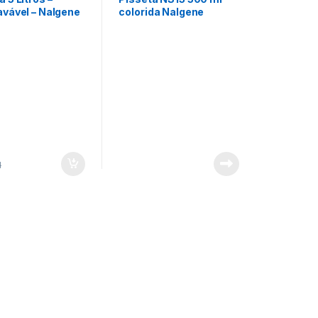
avável – Nalgene
colorida Nalgene
1