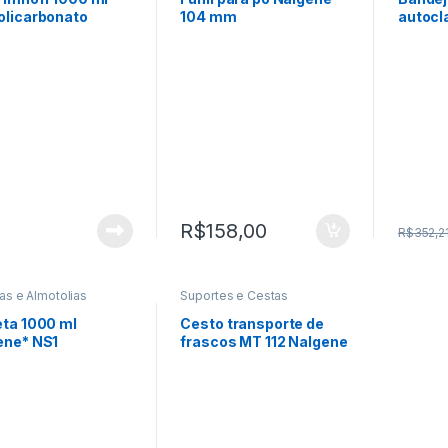
olicarbonato
104 mm
autocl
ene
030
R$
158,00
R$
352,2
as e Almotolias
Suportes e Cestas
eta 1000 ml
Cesto transporte de
ene* NS1
frascos MT 112 Nalgene