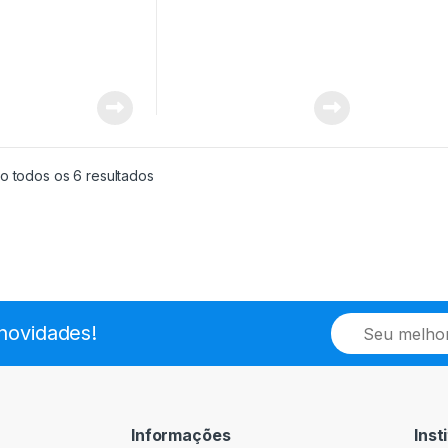
o todos os 6 resultados
E
novidades!
m
a
i
l
*
Informações
Inst