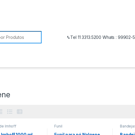
Tel 11 3313.5200 Whats : 99902-
ene
de Imhoff
Funil
Bandejas
 Imhoff 1000 ml
Funil para pó Nalgene
Bandeja