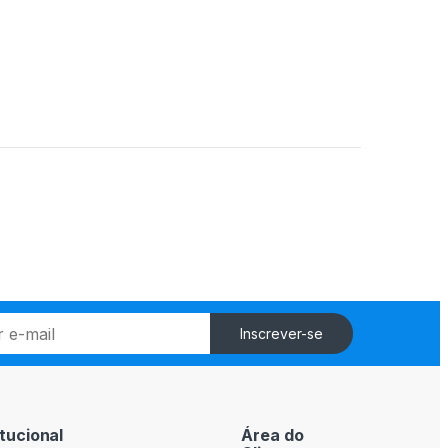
Inscrever-se
itucional
Área do