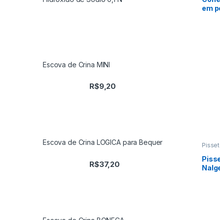
em p
Nalg
Escova de Crina MINI
R$
9,20
Escova de Crina LOGICA para Bequer
Pisset
Piss
R$
37,20
Nalg