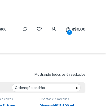
R$
0,00
5800
0
Mostrando todos os 6 resultados
 e caixas
Pissetas e Almotolias
 5 Litros –
Pisseta NS13 500 ml