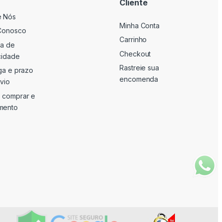
Cliente
e Nós
Minha Conta
Conosco
Carrinho
ca de
Checkout
cidade
Rastreie sua
ga e prazo
encomenda
vio
 comprar e
mento