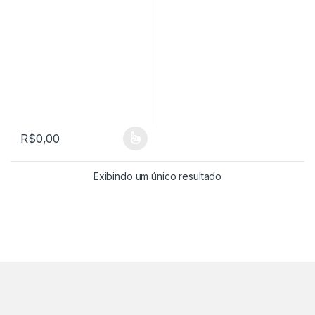
R$
0,00
Este produto tem várias variantes. As opções podem ser escolh
Exibindo um único resultado