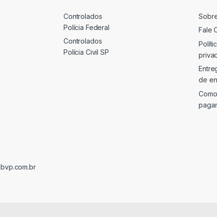
Controlados
Sobr
Polícia Federal
Fale 
Controlados
Políti
Polícia Civil SP
priva
Entre
de en
Como
paga
@bvp.com.br