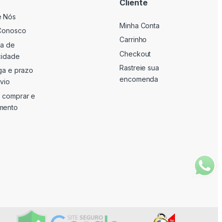
Cliente
e Nós
Minha Conta
Conosco
Carrinho
ca de
Checkout
cidade
Rastreie sua
ga e prazo
encomenda
vio
 comprar e
mento