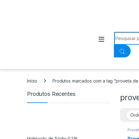
Procurar:
Início
Produtos marcados com a tag “proveta de 
Produtos Recentes
prove
Prove
Hidróxido de Sódio 0,1 N
Prov