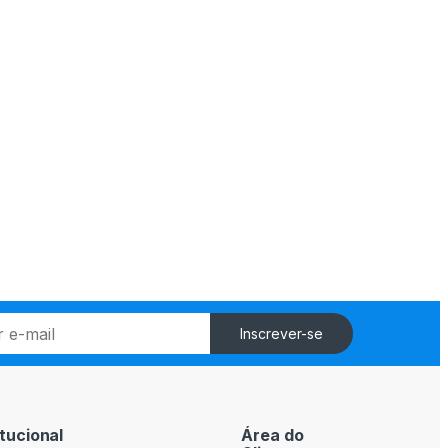
Inscrever-se
itucional
Área do