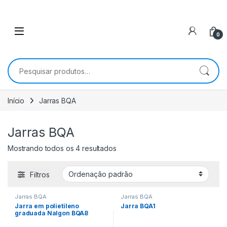
0
Pesquisar por:
Início
Jarras BQA
Jarras BQA
Mostrando todos os 4 resultados
Filtros
Jarras BQA
Jarras BQA
Jarra em polietileno
Jarra BQA1
graduada Nalgon BQA8