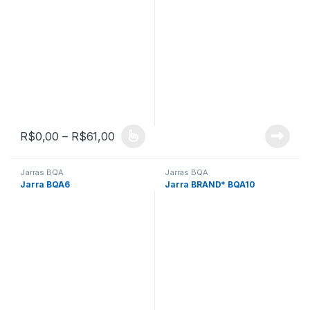
Faixa de preço: R$0,00 através R$61
R$
0,00
–
R$
61,00
Este produto tem várias variantes. As opções podem ser escolh
Jarras BQA
Jarras BQA
Jarra BQA6
Jarra BRAND* BQA10