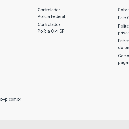
Controlados
Sobr
Polícia Federal
Fale 
Controlados
Políti
Polícia Civil SP
priva
Entre
de en
Como
paga
@bvp.com.br