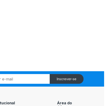
Inscrever-se
itucional
Área do