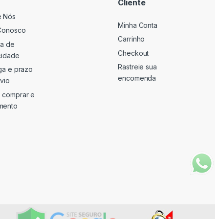
Cliente
e Nós
Minha Conta
Conosco
Carrinho
ca de
Checkout
cidade
Rastreie sua
ga e prazo
encomenda
vio
 comprar e
mento