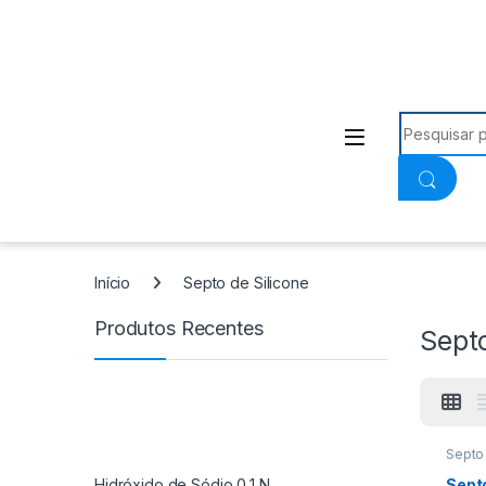
Procurar:
Início
Septo de Silicone
Produtos Recentes
Septo
Septo 
Hidróxido de Sódio 0,1 N
Septo