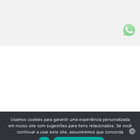
Usamos cookies para garantir uma experiência personalizada
Fale Conosco
em nosso site com sugestões para itens relacionados. Se você
(11)3313-5200
continuar a usar este site, assumiremos que concorda