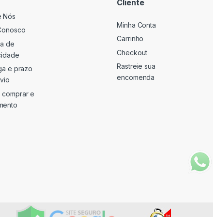
Cliente
e Nós
Minha Conta
Conosco
Carrinho
ca de
Checkout
cidade
Rastreie sua
ga e prazo
encomenda
vio
 comprar e
mento