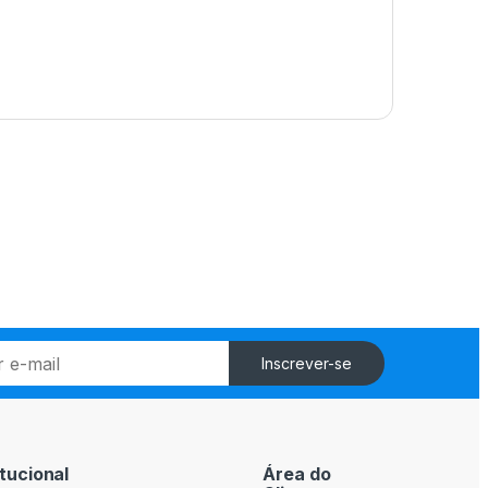
Inscrever-se
itucional
Área do