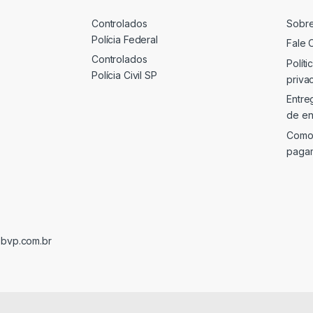
Controlados
Sobr
Polícia Federal
Fale 
Controlados
Políti
Polícia Civil SP
priva
Entre
de en
Como
paga
@bvp.com.br