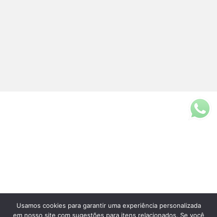
Usamos cookies para garantir uma experiência personalizada
Fale Conosco
em nosso site com sugestões para itens relacionados. Se você