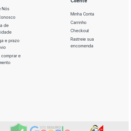
Cliente
e Nós
Minha Conta
Conosco
Carrinho
ca de
Checkout
cidade
Rastreie sua
ga e prazo
encomenda
vio
 comprar e
mento