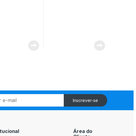
Inscrever-se
itucional
Área do