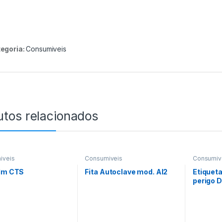
egoria:
Consumiveis
utos relacionados
iveis
Consumiveis
Consumiv
ilm CTS
Fita Autoclave mod. Al2
Etiqueta
perigo 
Homme