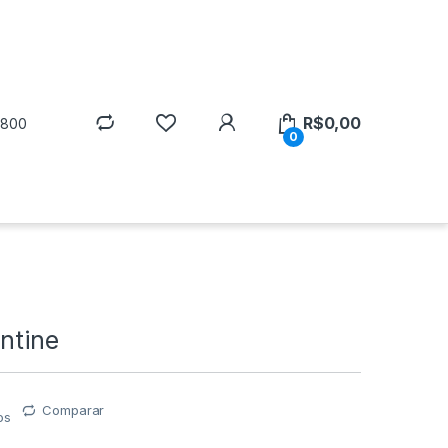
R$
0,00
5800
0
ntine
Comparar
os