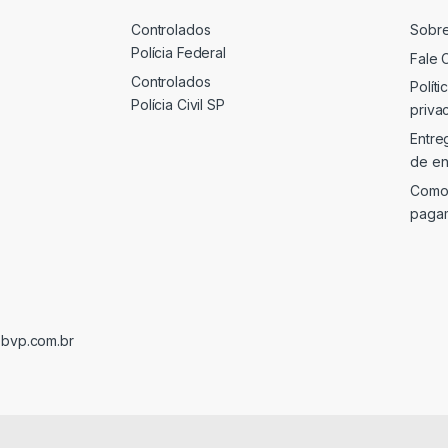
Controlados
Sobr
Polícia Federal
Fale 
Controlados
Políti
Polícia Civil SP
priva
Entre
de en
Como
paga
@bvp.com.br