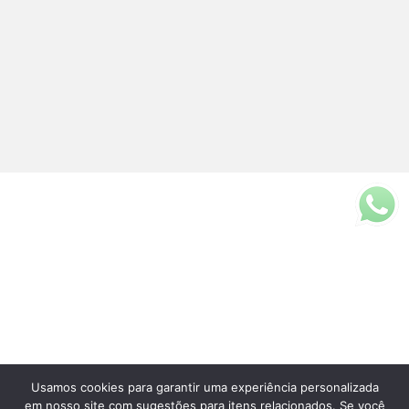
Usamos cookies para garantir uma experiência personalizada
Fale Conosco
em nosso site com sugestões para itens relacionados. Se você