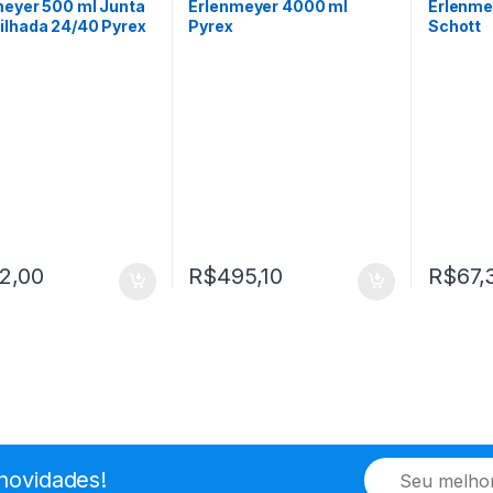
meyer 500 ml Junta
Erlenmeyer 4000 ml
Erlenme
ilhada 24/40 Pyrex
Pyrex
Schott
2,00
R$
495,10
R$
67,
E
novidades!
m