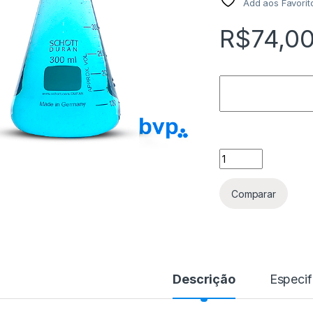
Add aos Favorit
R$
74,0
Erlenmeyer 300 ml 
Comparar
Descrição
Especif