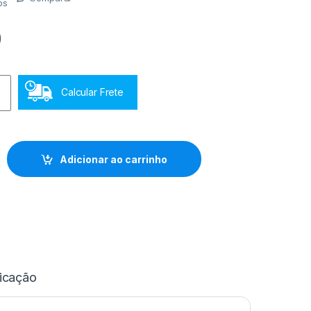
os
0
Calcular Frete
boca estreita Schott quantidade
Adicionar ao carrinho
icação