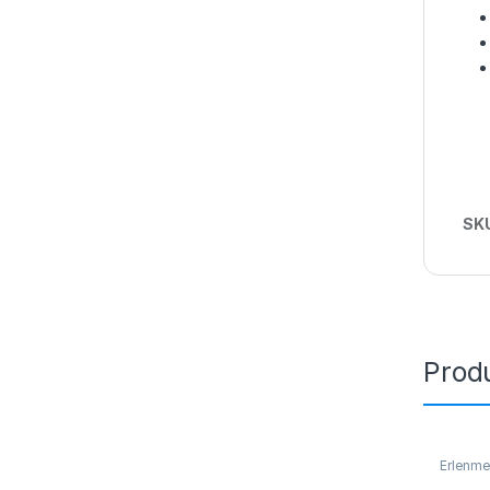
SK
Prod
Erlenme