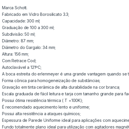
Marca Schott.
Fabricado em Vidro Borosilicato 3.3;
Capacidade: 300 ml;
Graduação de 100 a 300 ml;
Subdivisão: 50 ml;
Diâmetro: 87 mm;
Diâmetro do Gargalo: 34 mm;
Altura: 156 mm;
Com Retrace Cod;
Autoclavável a 121ºC;
A boca estreita do erlenmeyer é uma grande vantagem quando se tr
Forma cônica para homogeneização de substâncias;
Gravação em tinta cerâmica de alta durabilidade na cor branca;
Escala graduada de fácil leitura e tarja com tamanho grande para fac
Possui ótima resistência térmica ( T =100K);
É recomendado aquecimento lento e uniforme;
Possui alta resistência a ataques químicos;
Espessura de Parede Uniforme ideal para aplicações com aquecime
Fundo totalmente plano ideal para utilização com agitadores magnét