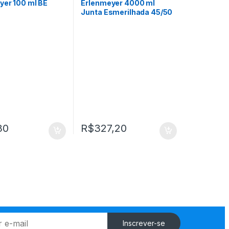
yer 100 ml BE
Erlenmeyer 4000 ml
Junta Esmerilhada 45/50
Glasstec
30
R$
327,20
Inscrever-se