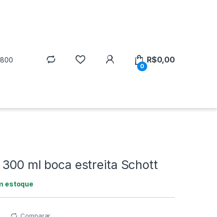
R$
0,00
5800
0
300 ml boca estreita Schott
m estoque
Comparar