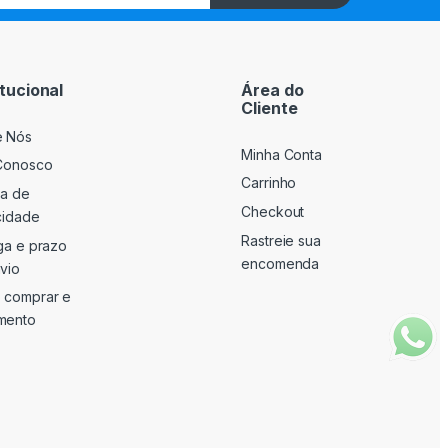
itucional
Área do
Cliente
e Nós
Minha Conta
Conosco
Carrinho
ca de
Checkout
cidade
Rastreie sua
ga e prazo
encomenda
vio
 comprar e
mento