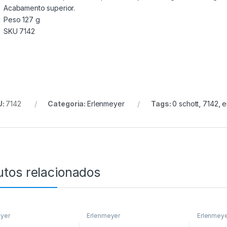
Acabamento superior.
Peso 127 g
SKU 7142
U:
7142
Categoria:
Erlenmeyer
Tags:
0 schott
,
7142
,
e
utos relacionados
yer
Erlenmeyer
Erlenmey