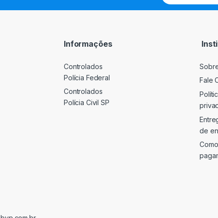
a
i
l
*
Informações
Inst
Controlados
Sobr
Polícia Federal
Fale 
Controlados
Políti
Polícia Civil SP
priva
Entre
de en
Como
paga
@bvp.com.br