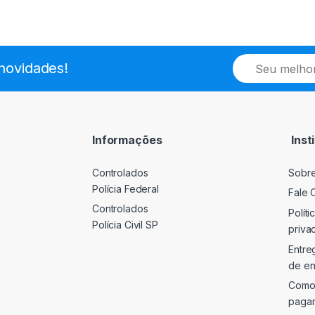
E
novidades!
m
a
i
l
*
Informações
Inst
Controlados
Sobr
Polícia Federal
Fale 
Controlados
Políti
Polícia Civil SP
priva
Entre
de en
Como
paga