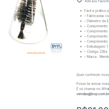
Add aos Favorit
Fácil e prático 
– Fabricadas co
– Diâmetro da
– Comprimento 
– Comprimento
– Comprimento 
– Compriment
– Embalagem: 1
– Código 228a
– Marca : Wein
Quer conhecer nossa
Posso te enviar nos
É só chamar no What
vendas@bvp.com.b