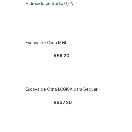
Hidróxido de Sódio 0,1 N
Escova de Crina MINI
R$
9,20
Escova de Crina LOGICA para Bequer
R$
37,20