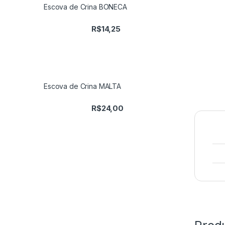
Escova de Crina BONECA
R$
14,25
Escova de Crina MALTA
R$
24,00