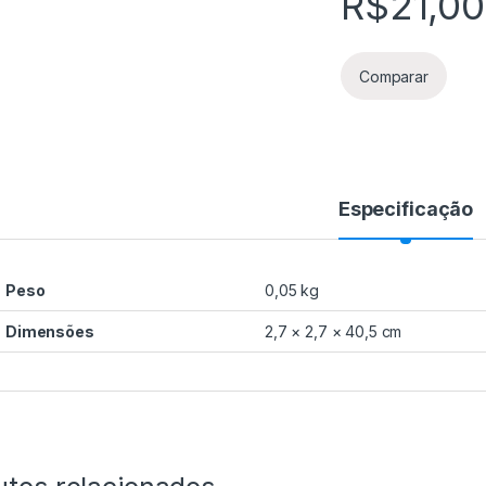
R$
21,00
Comparar
Especificação
Peso
0,05 kg
Dimensões
2,7 × 2,7 × 40,5 cm