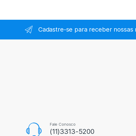
Cadastre-se para receber nossas 
Fale Conosco
(11)3313-5200