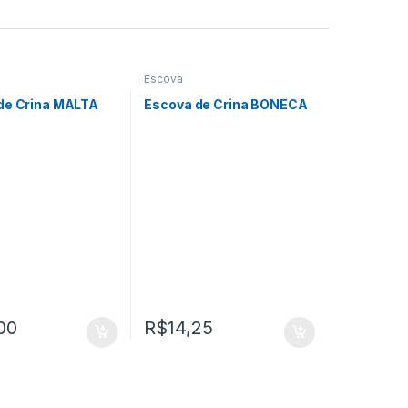
Escova
de Crina MALTA
Escova de Crina BONECA
00
R$
14,25