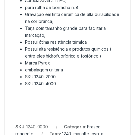
Autoclavável a 121ºC;
para rolha de borracha n. 8
Gravação em tinta cerâmica de alta durabilidade
na cor branca;
Tarja com tamanho grande para facilitar a
marcação;
Possui ótima resistência térmica
Possui alta resistência a produtos químicos (
entre eles hidrofluorídrico e fosfórico )
Marca Pyrex
embalagem unitária
SKU 1240-2000
SKU 1240-4000
SKU:
1240-0000
Categoria:
Frasco
reagente
Tags:
1240
,
mariotte
,
pyrex