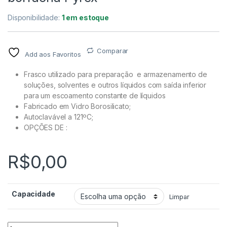
Disponibilidade:
1 em estoque
Comparar
Add aos Favoritos
Frasco utilizado para preparação e armazenamento de
soluções, solventes e outros líquidos com saída inferior
para um escoamento constante de líquidos
Fabricado em Vidro Borosilicato;
Autoclavável a 121ºC;
OPÇÕES DE :
R$
0,00
Capacidade
Limpar
Frasco Mariotte saída rolha de borracha Pyrex quantidade