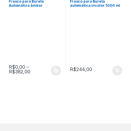
Frasco para Bureta
Frasco para Bureta
Automática âmbar
automática incolor 1000 ml
Pyrex
R$
0,00
–
R$
244,00
Faixa de preço: R$0,00 através R$382,00
R$
382,00
Este produto tem várias variantes. As opções podem ser escolh