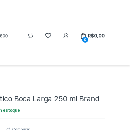
R$
0,00
5800
0
stico Boca Larga 250 ml Brand
m estoque
Comparar