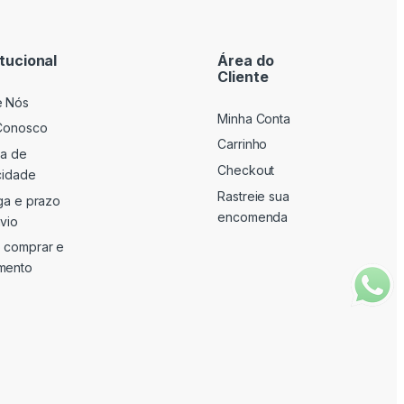
itucional
Área do
Cliente
e Nós
Minha Conta
Conosco
Carrinho
ca de
Checkout
cidade
Rastreie sua
ga e prazo
encomenda
vio
 comprar e
mento