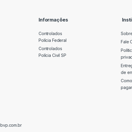
i
l
*
Informações
Inst
Controlados
Sobr
Polícia Federal
Fale 
Controlados
Políti
Polícia Civil SP
priva
Entre
de en
Como
paga
@bvp.com.br