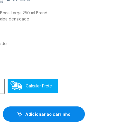
os
 Boca Larga 250 ml Brand
baixa densidade
tado
Calcular Frete
ca Larga 250 ml Brand quantidade
Adicionar ao carrinho