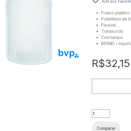
Add aos Favorit
Frasco plástico
Polietileno de 
Flexível
Translucido
Com tampa
BRAND / impor
R$
32,15
Frasco Plastico Bo
Comparar