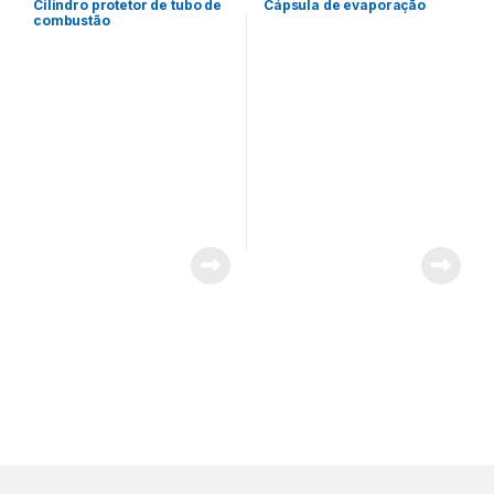
Cilindro protetor de tubo de
Cápsula de evaporação
combustão