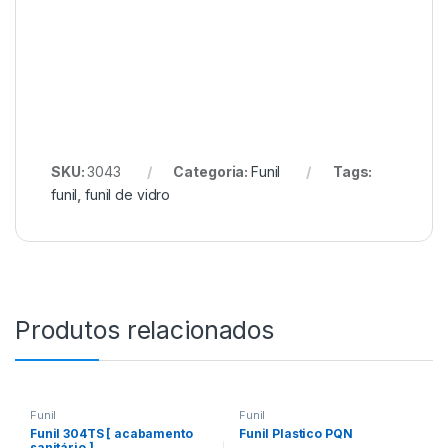
SKU:
3043
Categoria:
Funil
Tags:
funil
,
funil de vidro
Produtos relacionados
Funil
Funil
Funil 304TS [ acabamento
Funil Plastico PQN
sanitário ]