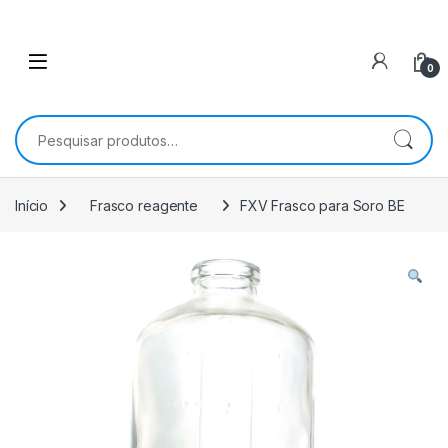
0
Pesquisar por:
Início
Frasco reagente
FXV Frasco para Soro BE