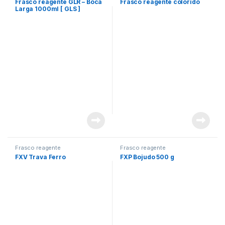
Frasco reagente GLR – Boca
Frasco reagente colorido
Larga 1000ml [ GLS ]
Frasco reagente
Frasco reagente
FXV Trava Ferro
FXP Bojudo 500 g