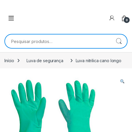
0
Pesquisar por:
Início
Luva de segurança
Luva nitrilica cano longo