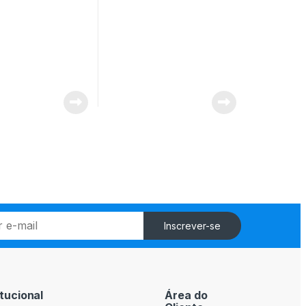
Inscrever-se
itucional
Área do