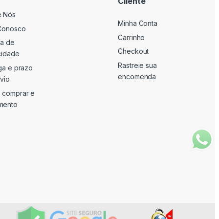
Cliente
e Nós
Minha Conta
Conosco
Carrinho
ca de
Checkout
cidade
Rastreie sua
ga e prazo
encomenda
vio
 comprar e
mento