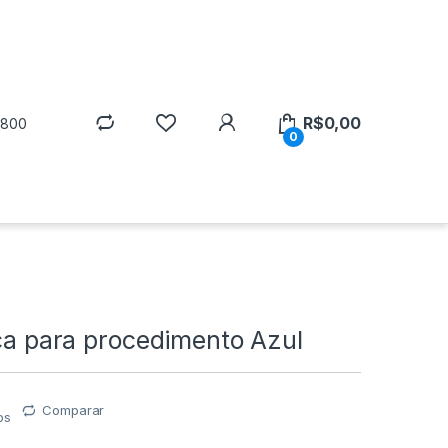
R$
0,00
5800
0
ica para procedimento Azul
Comparar
os