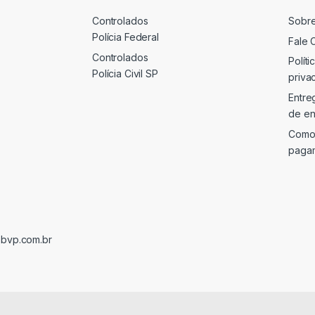
Controlados
Sobr
Polícia Federal
Fale 
Controlados
Políti
Polícia Civil SP
priva
Entre
de en
Como
paga
@bvp.com.br