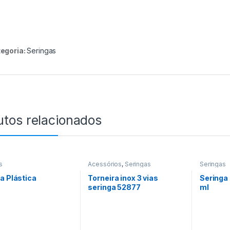
egoria:
Seringas
utos relacionados
s
Acessórios
,
Seringas
Seringas
a Plástica
Torneira inox 3 vias
Seringa
seringa 52877
ml