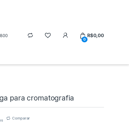
R$
0,00
5800
0
nga para cromatografia
Comparar
os