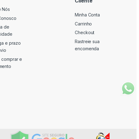
Cliente
e Nós
Minha Conta
Conosco
Carrinho
ca de
Checkout
cidade
Rastreie sua
ga e prazo
encomenda
vio
 comprar e
mento