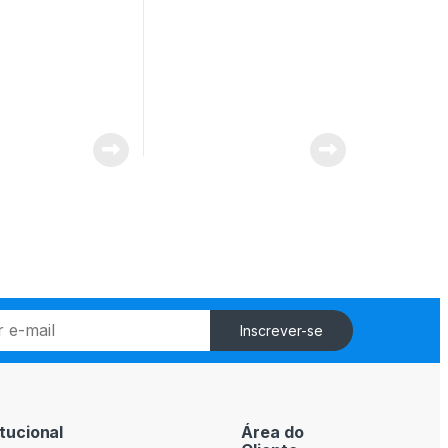
Inscrever-se
itucional
Área do