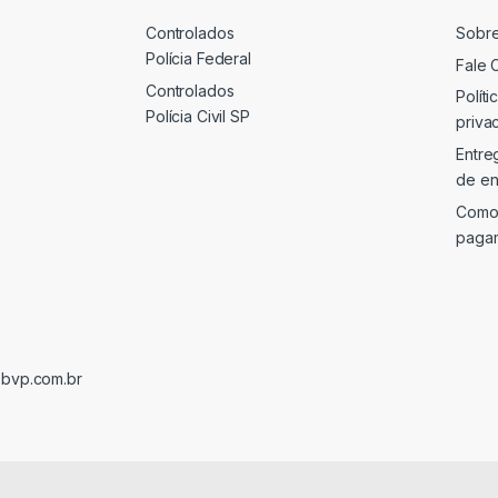
Controlados
Sobr
Polícia Federal
Fale 
Controlados
Políti
Polícia Civil SP
priva
Entre
de en
Como
paga
@bvp.com.br