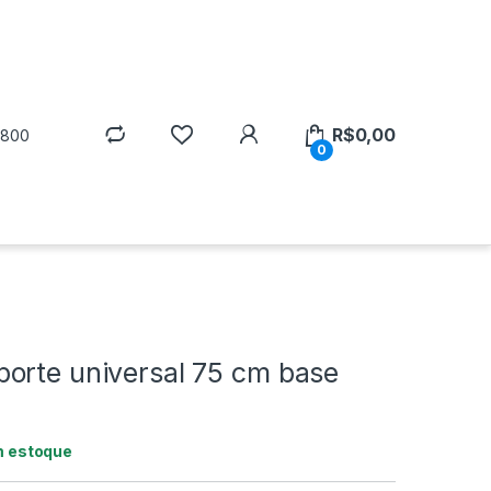
R$
0,00
5800
0
orte universal 75 cm base
m estoque