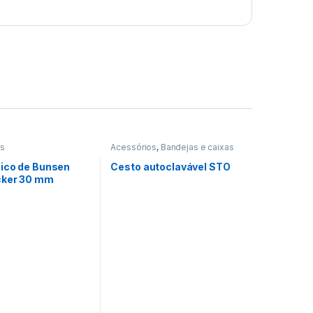
os
Acessórios
,
Bandejas e caixas
ico de Bunsen
Cesto autoclavável STO
cker 30 mm