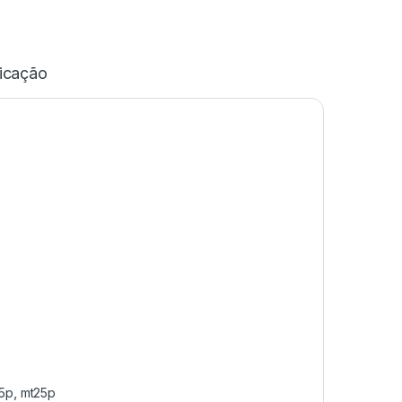
icação
5p
,
mt25p