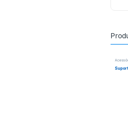
Prod
Acessór
Suport