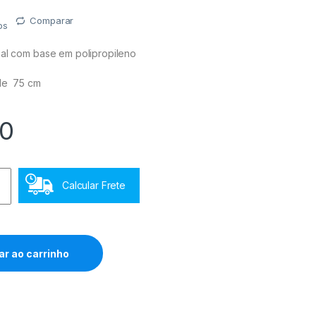
Comparar
os
sal com base em polipropileno
de 75 cm
00
Calcular Frete
ar ao carrinho