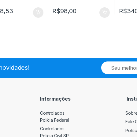
38,53
R$
98,00
R$
340
E
novidades!
m
a
i
l
*
Informações
Inst
Controlados
Sobr
Polícia Federal
Fale 
Controlados
Políti
Polícia Civil SP