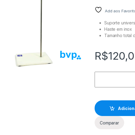
Add aos Favorit
Suporte univer
Haste em inox
Tamanho total 
R$
120,
Adicion
Comparar