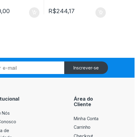
,00
R$
244,17
Inscrever-se
itucional
Área do
Cliente
e Nós
Minha Conta
Conosco
Carrinho
ca de
Checkout