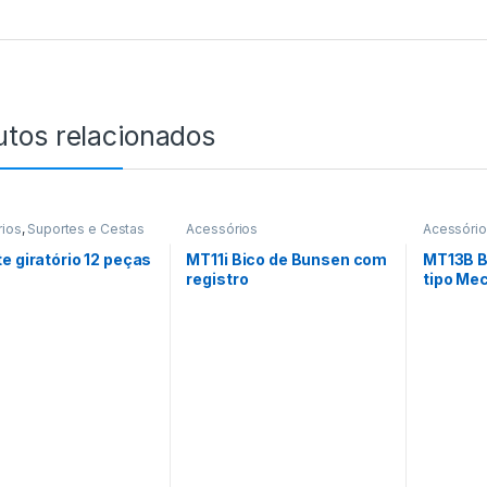
utos relacionados
ios
,
Suportes e Cestas
Acessórios
Acessóri
e giratório 12 peças
MT11i Bico de Bunsen com
MT13B B
registro
tipo Me