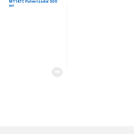
MT147C Pulverizador 500
ml