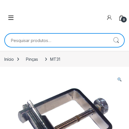
0
Pesquisar por:
Início
Pinças
MT31