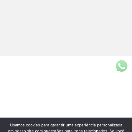
Usamos cookies para garantir uma experiência personalizada
Fale Conosco
em nosso site com sugestões para itens relacionados. Se você