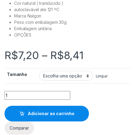
Cor natural ( translúcido )
autoclavável ate 121 ºC
Marca Nalgon
Peso com embalagem 30g
Embalagem unitária
OPÇÕES
Faixa de p
R$
7,20
–
R$
8,41
Tamanho
Limpar
MT34P Espatula plástica natural quantidade
Adicionar ao carrinho
Comparar