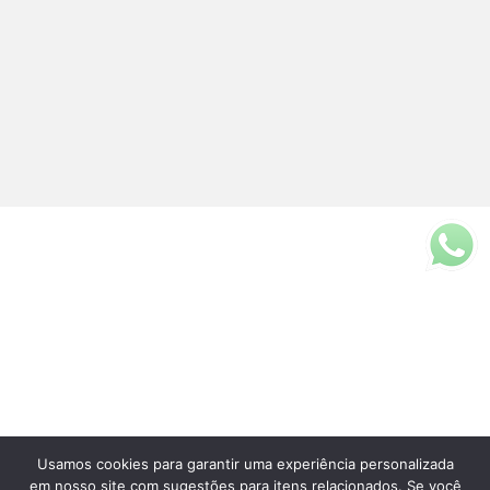
Usamos cookies para garantir uma experiência personalizada
Fale Conosco
em nosso site com sugestões para itens relacionados. Se você