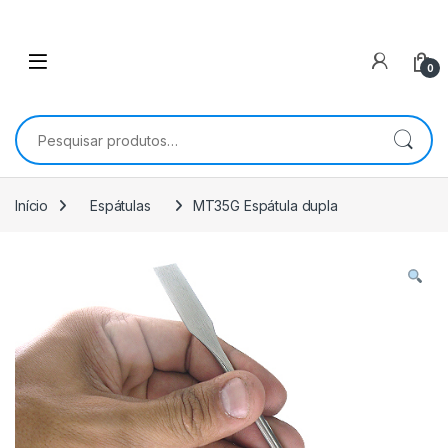
0
Pesquisar por:
Início
Espátulas
MT35G Espátula dupla