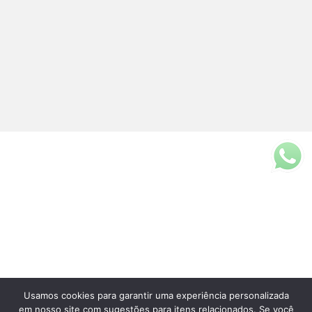
Usamos cookies para garantir uma experiência personalizada
Fale Conosco
em nosso site com sugestões para itens relacionados. Se você