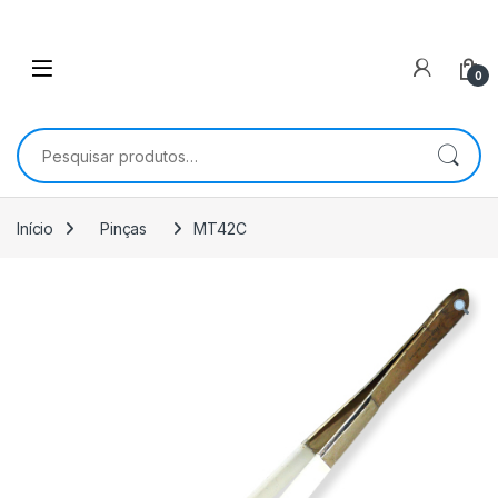
0
Pesquisar por:
Início
Pinças
MT42C