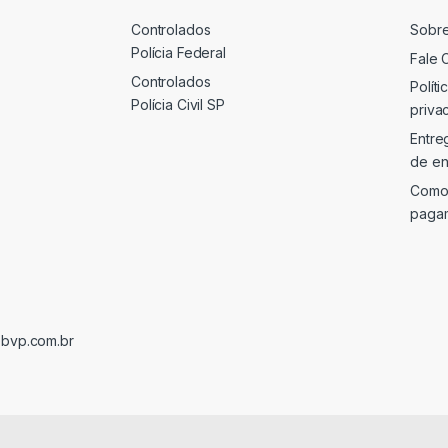
Controlados
Sobr
Polícia Federal
Fale 
Controlados
Políti
Polícia Civil SP
priva
Entre
de en
Como
paga
@bvp.com.br