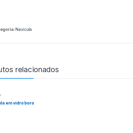
egoria:
Navicula
utos relacionados
a
la em vidro boro