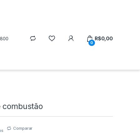
R$
0,00
5800
0
e combustão
Comparar
os