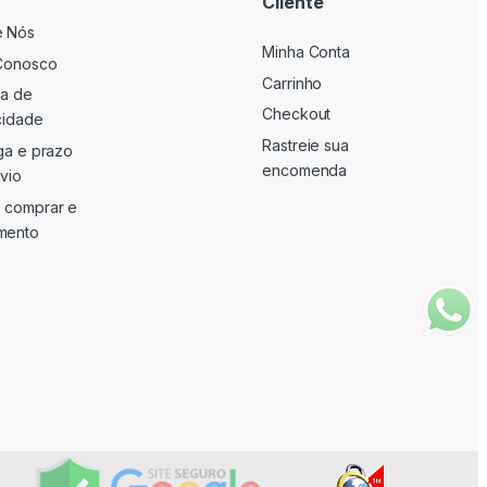
Cliente
e Nós
Minha Conta
Conosco
Carrinho
ca de
Checkout
cidade
Rastreie sua
ga e prazo
encomenda
vio
 comprar e
mento