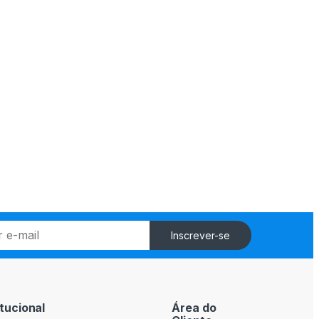
Inscrever-se
itucional
Área do