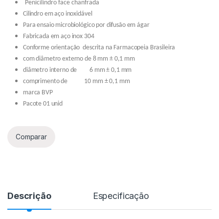
Penicilindro face chanfrada
Cilindro em aço inoxidável
Para ensaio microbiológico por difusão em ágar
Fabricada em aço inox 304
Conforme orientação descrita na Farmacopeia Brasileira
com diâmetro externo de 8 mm ± 0,1 mm
diâmetro interno de 6 mm ± 0,1 mm
comprimento de 10 mm ± 0,1 mm
marca BVP
Pacote 01 unid
Comparar
Descrição
Especificação