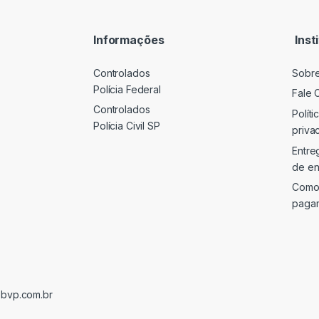
i
l
*
Informações
Inst
Controlados
Sobr
Polícia Federal
Fale 
Controlados
Políti
Polícia Civil SP
priva
Entre
de en
Como
paga
@bvp.com.br