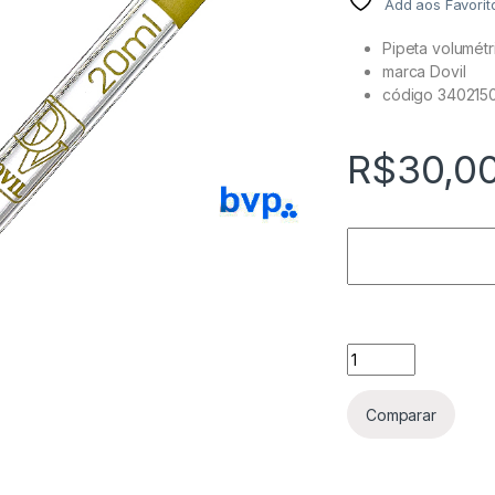
Add aos Favorit
Pipeta volumétr
marca Dovil
código 340215
R$
30,0
Pipeta volumetrica
Comparar