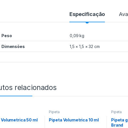
Especificação
Ava
Peso
0,09 kg
Dimensões
1,5 × 1,5 × 32 cm
utos relacionados
Pipeta
Pipeta
 Volumetrica 50 ml
Pipeta Volumetrica 10 ml
Pipeta 
Brand