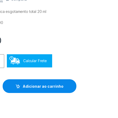
os
ica esgotamento total 20 ml
00
0
Calcular Frete
 20 ml Dovil quantidade
Adicionar ao carrinho