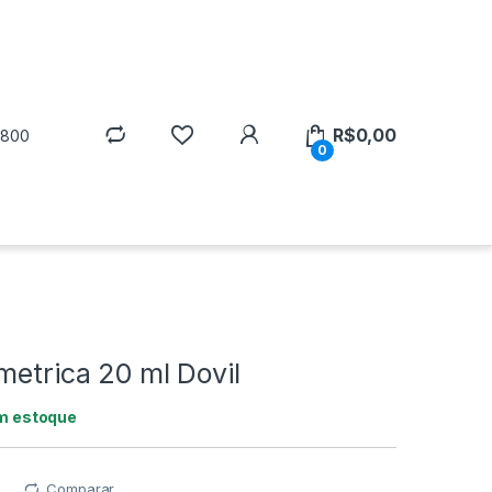
R$
0,00
5800
0
metrica 20 ml Dovil
m estoque
Comparar