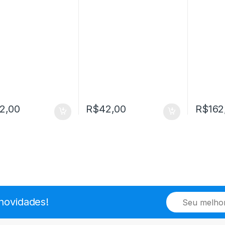
2,00
R$
42,00
R$
162
E
novidades!
m
a