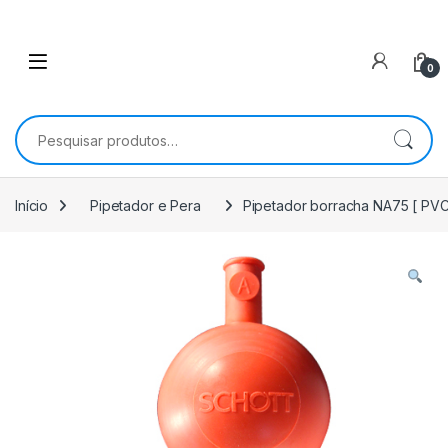
0
Pesquisar por:
Início
Pipetador e Pera
Pipetador borracha NA75 [ PV