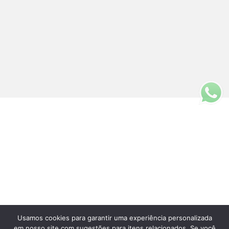
Usamos cookies para garantir uma experiência personalizada
Fale Conosco
em nosso site com sugestões para itens relacionados. Se você