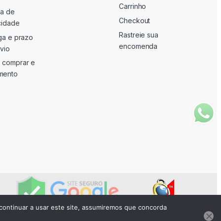
Carrinho
ca de
Checkout
cidade
Rastreie sua
ga e prazo
encomenda
vio
 comprar e
mento
continuar a usar este site, assumiremos que concorda