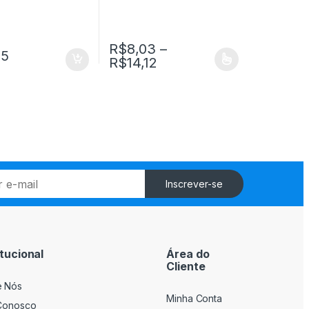
R$
8,03
–
15
Faixa de preço: R$8,03
R$
14,12
Este produto tem várias variantes. As opçõ
Inscrever-se
itucional
Área do
Cliente
e Nós
Minha Conta
Conosco