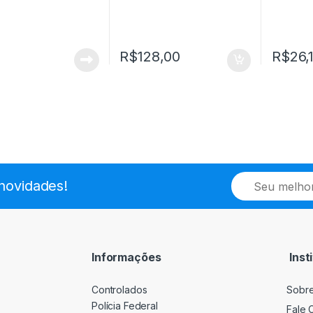
R$
128,00
R$
26,
E
novidades!
m
a
i
l
*
Informações
Inst
Controlados
Sobr
Polícia Federal
Fale 