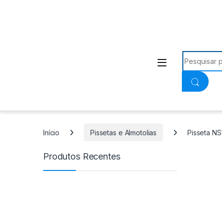
Procurar:
Início
Pissetas e Almotolias
Pisseta NS
Produtos Recentes