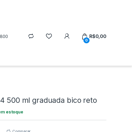
R$
0,00
5800
0
4 500 ml graduada bico reto
em estoque
Comparar