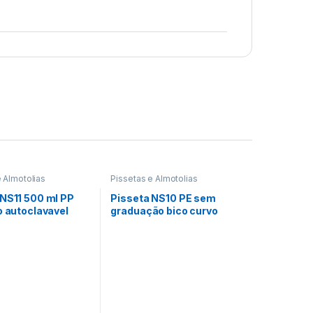
e Almotolias
Pissetas e Almotolias
 NS11 500 ml PP
Pisseta NS10 PE sem
o autoclavavel
graduação bico curvo