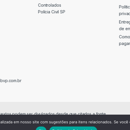
Controlados
Políti
Polícia Civil SP
priva
Entre
de en
Como
paga
@bvp.com.br
 textos podem ser divulgados desde que citados a fonte.
alizada em nosso site com sugestões para itens relacionados. Se você 