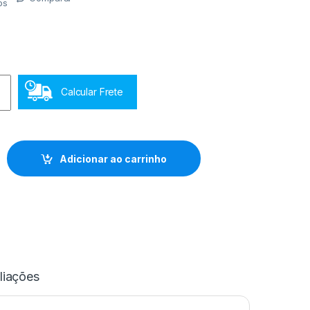
os
Calcular Frete
l graduada bico reto quantidade
Adicionar ao carrinho
liações