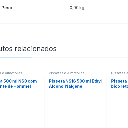
Peso
0,00 kg
utos relacionados
s e Almotolias
Pissetas e Almotolias
Pissetas 
ta 500 ml NS9 com
Pisseta NS16 500 ml Ethyl
Pisseta
nte de Hommel
Alcohol Nalgene
bico ret