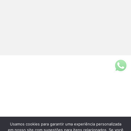
Usamos cookies para garantir uma experiência personalizada
Fale Conosco
em nosso site com sugestões para itens relacionados. Se você