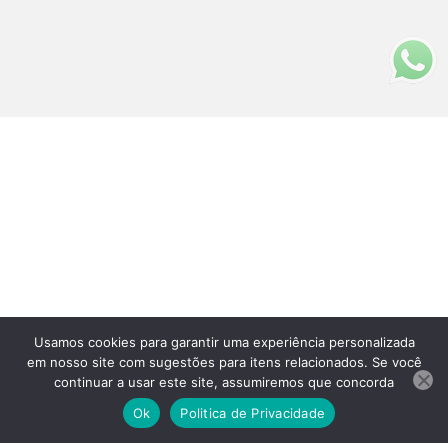
Usamos cookies para garantir uma experiência personalizada
em nosso site com sugestões para itens relacionados. Se você
Fale Conosco
continuar a usar este site, assumiremos que concorda
(11)3313-5200
Ok
Politica de Privacidade
(11)99902-5800