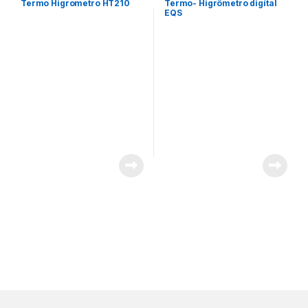
Termo Higrometro HT210
Termo- Higrômetro digital
EQS