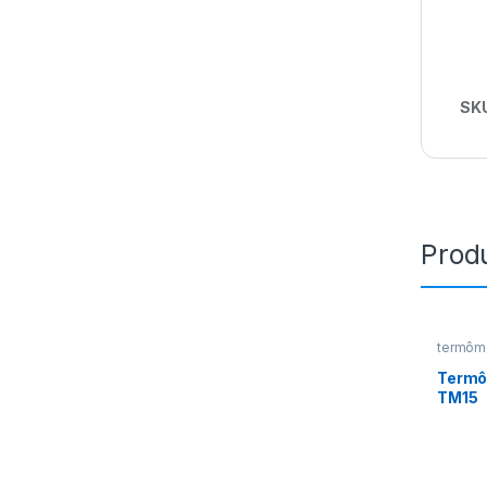
SK
Prod
termôm
Termô
TM15