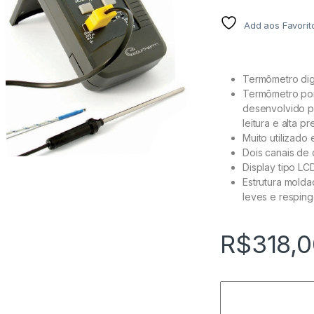
Add aos Favorit
Termômetro digi
Termômetro port
desenvolvido pa
leitura e alta pr
Muito utilizado
Dois canais de d
Display tipo LCD
Estrutura molda
leves e resping
R$
318,