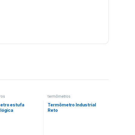
ros
termômetros
tro estufa
Termômetro Industrial
lógica
Reto