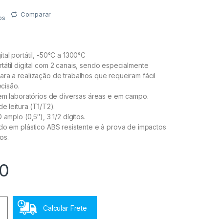
Comparar
os
tal portátil, -50°C a 1300°C
átil digital com 2 canais, sendo especialmente
ra a realização de trabalhos que requeiram fácil
ecisão.
 em laboratórios de diversas áreas e em campo.
e leitura (T1/T2).
 amplo (0,5″), 3 1/2 dígitos.
do em plástico ABS resistente e à prova de impactos
os.
00
Calcular Frete