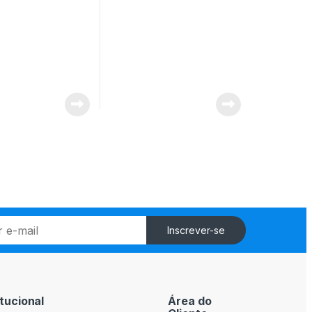
Inscrever-se
itucional
Área do