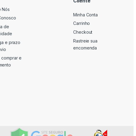
Cliente
e Nós
Minha Conta
Conosco
Carrinho
ca de
Checkout
cidade
Rastreie sua
ga e prazo
encomenda
vio
 comprar e
mento