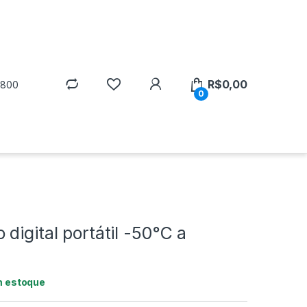
R$
0,00
5800
0
digital portátil -50°C a
m estoque