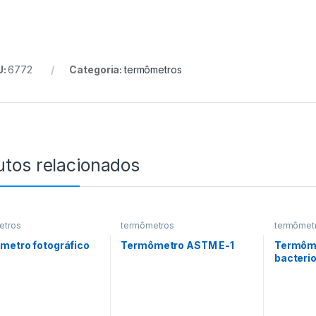
U:
6772
Categoria:
termômetros
utos relacionados
etros
termômetros
termômet
metro fotográfico
Termômetro ASTM E-1
Termôme
bacterio