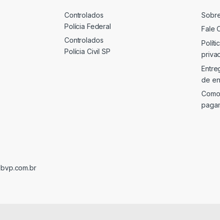
Controlados
Sobr
Polícia Federal
Fale 
Controlados
Políti
Polícia Civil SP
priva
Entre
de en
Como
paga
@bvp.com.br