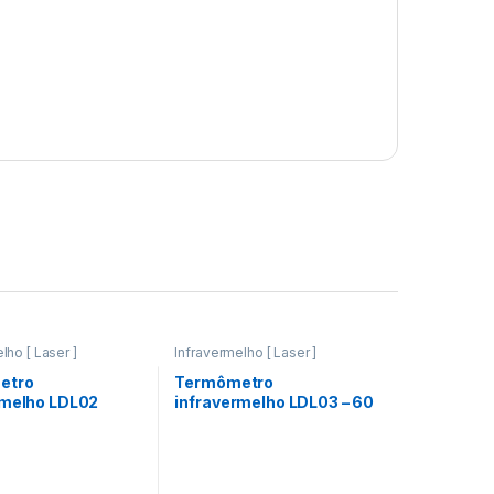
lho [ Laser ]
Infravermelho [ Laser ]
etro
Termômetro
rmelho LDL02
infravermelho LDL03 – 60
 + 1.000ºC
a + 500ºC