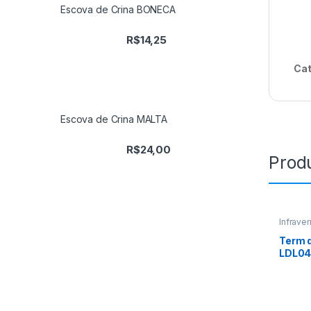
Escova de Crina BONECA
R$
14,25
Cat
Escova de Crina MALTA
R$
24,00
Prod
Infraver
Term d
LDL0