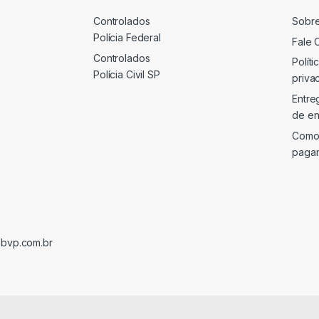
Controlados
Sobr
Polícia Federal
Fale 
Controlados
Políti
Polícia Civil SP
priva
Entre
de en
Como
paga
@bvp.com.br