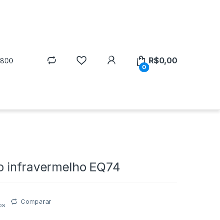
R$
0,00
5800
0
 infravermelho EQ74
Comparar
os