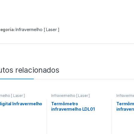
egoria:
Infravermelho [ Laser ]
utos relacionados
melho [ Laser ]
Infravermelho [ Laser ]
Infraverme
igital Infravermelho
Termômetro
Termôm
4
infravermelho LDL01
infrave
-35ºC a + 250ºC
-60ºC a