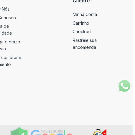
Cliente
e Nós
Minha Conta
Conosco
Carrinho
ca de
Checkout
cidade
Rastreie sua
ga e prazo
encomenda
vio
 comprar e
mento