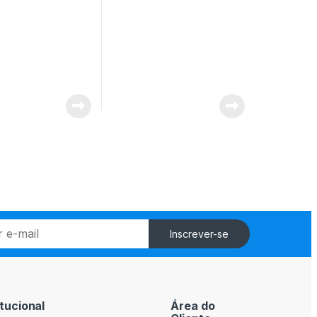
Inscrever-se
itucional
Área do