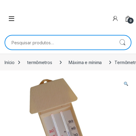
0
Pesquisar por:
Início
termômetros
Máxima e mínima
Termômetr