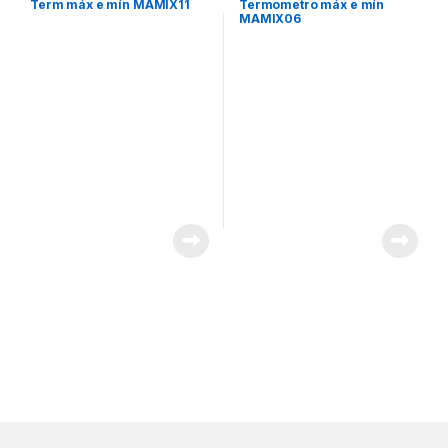
Term máx e mín MAMIX11
Termometro máx e mín
MAMIX06