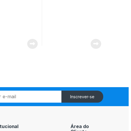
Inscrever-se
itucional
Área do