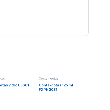
otas
Conta - gotas
otas vidro CLS01
Conta-gotas 125 ml
FXPN0031