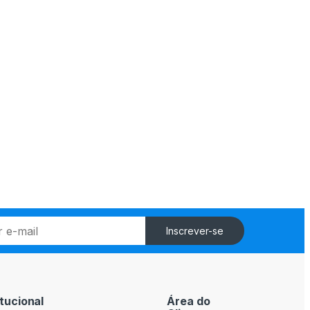
Inscrever-se
itucional
Área do