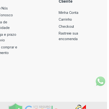
Cliente
e Nós
Minha Conta
Conosco
Carrinho
ca de
Checkout
cidade
Rastreie sua
ga e prazo
encomenda
vio
 comprar e
mento