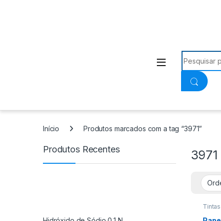
Procurar:
Início
Produtos marcados com a tag “3971”
Produtos Recentes
3971
Tintas
Hidróxido de Sódio 0,1 N
Papel