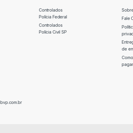
Controlados
Sobr
Polícia Federal
Fale 
Controlados
Políti
Polícia Civil SP
priva
Entre
de en
Como
paga
@bvp.com.br