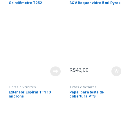
Grindômetro T252
BQV Bequer vidro 5 ml Pyrex
R$
43,00
Tintas e Vernizes
Tintas e Vernizes
Extensor Espiral TT1 10
Papel para teste de
microns
cobertura PTS