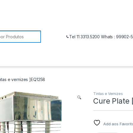
Tel 11 3313.5200 Whats : 99902-
intas e vernizes ]EQ1258
Tintas e Vernizes
🔍
Cure Plate 
Add aos Favorit