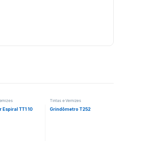
ernizes
Tintas e Vernizes
 Espiral TT1 10
Grindômetro T252
s