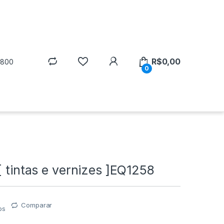
R$
0,00
5800
0
[ tintas e vernizes ]EQ1258
Comparar
os