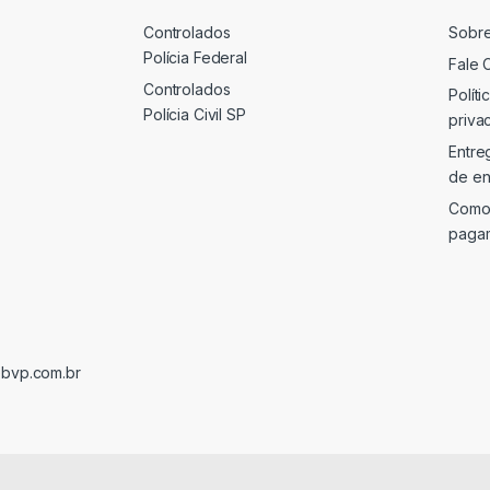
Controlados
Sobr
Polícia Federal
Fale 
Controlados
Políti
Polícia Civil SP
priva
Entre
de en
Como
paga
@bvp.com.br