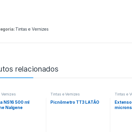
egoria:
Tintas e Vernizes
utos relacionados
e Vernizes
Tintas e Vernizes
Tintas e V
ta NS16 500 ml
Picnômetro TT3 LATÃO
Extensor
ne Nalgene
micron