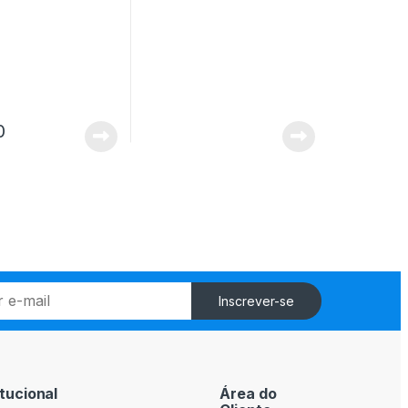
0
Inscrever-se
itucional
Área do