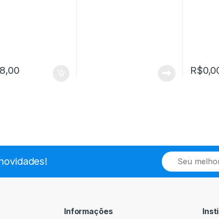
8,00
R$
0,0
E
novidades!
m
a
i
l
*
Informações
Inst