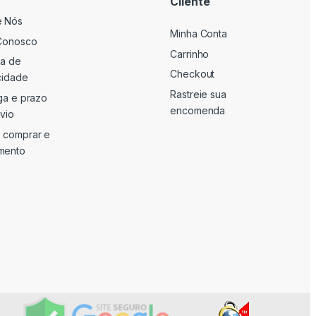
Cliente
e Nós
Minha Conta
Conosco
Carrinho
ca de
Checkout
cidade
Rastreie sua
ga e prazo
encomenda
vio
 comprar e
mento